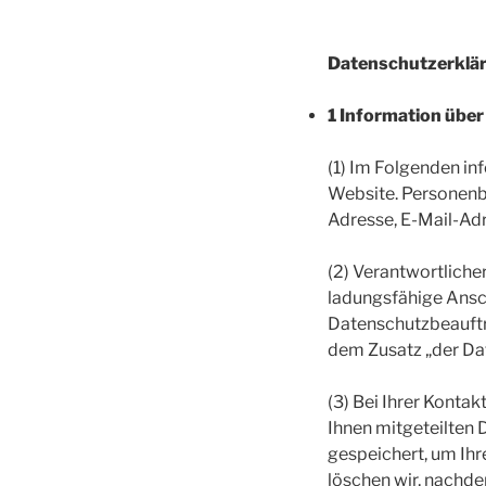
Datenschutzerklä
1 Information übe
(1) Im Folgenden i
Website. Personenbe
Adresse, E-Mail-Adr
(2) Verantwortlich
ladungsfähige Ansch
Datenschutzbeauftr
dem Zusatz „der Da
(3) Bei Ihrer Konta
Ihnen mitgeteilten 
gespeichert, um Ih
löschen wir, nachde