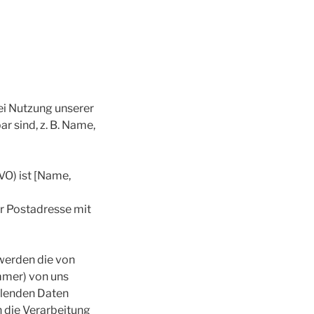
ei Nutzung unserer
r sind, z. B. Name,
VO) ist [Name,
r Postadresse mit
 werden die von
ummer) von uns
llenden Daten
n die Verarbeitung