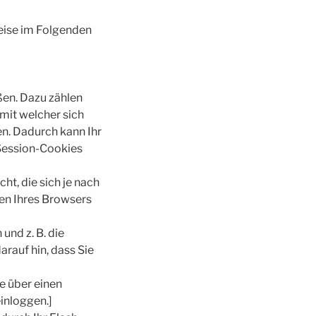
eise im Folgenden
ßen. Dazu zählen
mit welcher sich
n. Dadurch kann Ihr
Session-Cookies
t, die sich je nach
gen Ihres Browsers
und z. B. die
rauf hin, dass Sie
ie über einen
inloggen.]