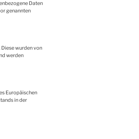
sonenbezogene Daten
uvor genannten
r. Diese wurden von
und werden
 des Europäischen
tands in der