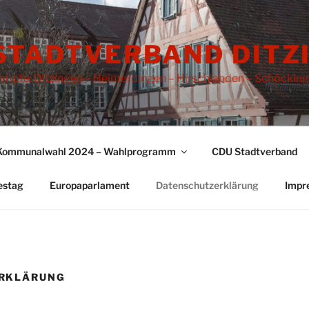
STADTVERBAND DITZ
rümpfe: Ditzingen – Heimerdingen – Hirschlanden – Schöckin
Kommunalwahl 2024 – Wahlprogramm
CDU Stadtverband
estag
Europaparlament
Datenschutzerklärung
Impr
RKLÄRUNG