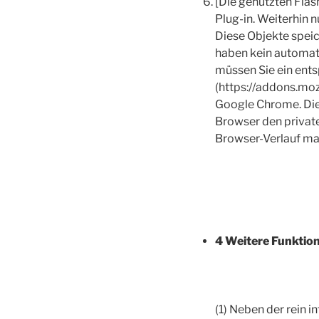
[Die genutzten Flas
Plug-in. Weiterhin 
Diese Objekte spei
haben kein automat
müssen Sie ein entsp
(https://addons.moz
Google Chrome. Die
Browser den privat
Browser-Verlauf man
4 Weitere Funktio
(1) Neben der rein 