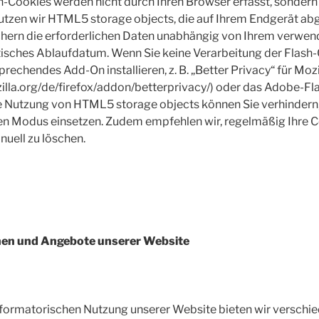
h-Cookies werden nicht durch Ihren Browser erfasst, sondern 
nutzen wir HTML5 storage objects, die auf Ihrem Endgerät ab
chern die erforderlichen Daten unabhängig von Ihrem verwe
isches Ablaufdatum. Wenn Sie keine Verarbeitung der Flash
rechendes Add-On installieren, z. B. „Better Privacy“ für Mozi
illa.org/de/firefox/addon/betterprivacy/) oder das Adobe-Fla
 Nutzung von HTML5 storage objects können Sie verhindern,
en Modus einsetzen. Zudem empfehlen wir, regelmäßig Ihre 
uell zu löschen.
nen und Angebote unserer Website
informatorischen Nutzung unserer Website bieten wir verschi