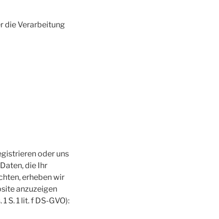
r die Verarbeitung
egistrieren oder uns
aten, die Ihr
chten, erheben wir
bsite anzuzeigen
 S. 1 lit. f DS-GVO):