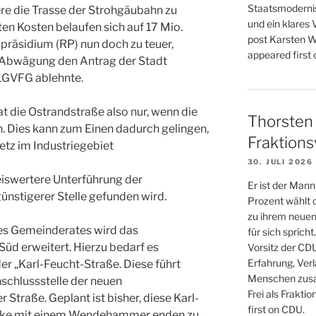
Staatsmodernis
ere die Trasse der Strohgäubahn zu
und ein klares 
ten Kosten belaufen sich auf 17 Mio.
post Karsten Wi
präsidium (RP) nun doch zu teuer,
appeared first
n-Abwägung den Antrag der Stadt
 LGVFG ablehnte.
at die Ostrandstraße also nur, wenn die
Thorsten 
 Dies kann zum Einen dadurch gelingen,
Fraktions
tz im Industriegebiet
30. JULI 2026
iswertere Unterführung der
Er ist der Mann
ünstigerer Stelle gefunden wird.
Prozent wählt 
zu ihrem neuen
es Gemeinderates wird das
für sich sprich
üd erweitert. Hierzu bedarf es
Vorsitz der CD
Erfahrung, Verl
der „Karl-Feucht-Straße. Diese führt
Menschen zusa
nschlussstelle der neuen
Frei als Frakti
traße. Geplant ist bisher, diese Karl-
first on CDU.
ecke mit einem Wendehammer enden zu