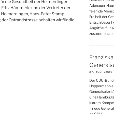
für die Gesundheit der Heimerdinger
Adenauer-Haus 
 Fritz Hämmerle und der Vertreter der
feiernde Mensc
g Heimerdingen, Hans-Peter Stamp,
Freiheit der Ge
 der Ostrandstrasse behalten wir für die
Entschlossenhei
Angriff auf uns
zusammen appe
Franzisk
Generals
27. JULI 2026
Der CDU-Bunde
Hoppermann ei
Generalsekretä
Eine Hamburger
klarem Kompas
– neue General
on CDU.