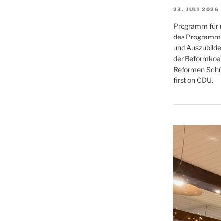
23. JULI 2026
Programm für 
des Programms
und Auszubilden
der Reformkoali
Reformen Schü
first on CDU.