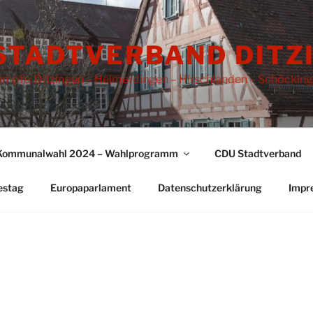
STADTVERBAND DITZ
rümpfe: Ditzingen – Heimerdingen – Hirschlanden – Schöckin
Kommunalwahl 2024 – Wahlprogramm
CDU Stadtverband
estag
Europaparlament
Datenschutzerklärung
Impr