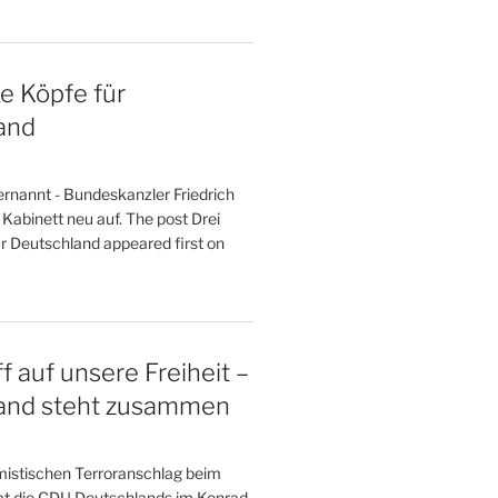
ke Köpfe für
and
ernannt - Bundeskanzler Friedrich
n Kabinett neu auf. The post Drei
ür Deutschland appeared first on
f auf unsere Freiheit –
and steht zusammen
istischen Terroranschlag beim
at die CDU Deutschlands im Konrad-