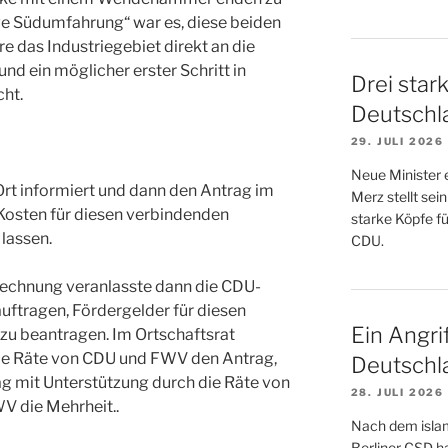
tive Südumfahrung“ war es, diese beiden
e das Industriegebiet direkt an die
 ein möglicher erster Schritt in
Drei star
ht.
Deutschl
29. JULI 2026
Neue Minister 
Ort informiert und dann den Antrag im
Merz stellt sei
Kosten für diesen verbindenden
starke Köpfe f
lassen.
CDU.
rechnung veranlasste dann die CDU-
auftragen, Fördergelder für diesen
Ein Angrif
u beantragen. Im Ortschaftsrat
lle Räte von CDU und FWV den Antrag,
Deutschl
g mit Unterstützung durch die Räte von
28. JULI 2026
V die Mehrheit..
Nach dem islam
Berliner CSD h