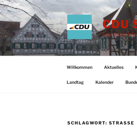
Zum
Inhalt
springen
CDU 
Eine Stadt 4 T
Willkommen
Aktuelles
Landtag
Kalender
Bund
SCHLAGWORT:
STRASSE