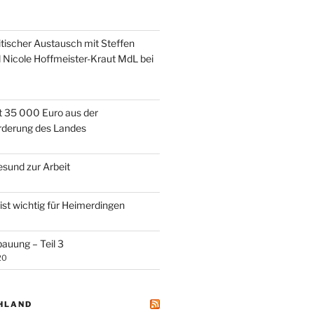
itischer Austausch mit Steffen
 Nicole Hoffmeister-Kraut MdL bei
lt 35 000 Euro aus der
rderung des Landes
esund zur Arbeit
ist wichtig für Heimerdingen
uung – Teil 3
20
HLAND