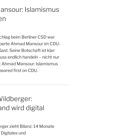
nsour: Islamismus
en
hlag beim Berliner CSD war
perte Ahmad Mansour im CDU-
t. Seine Botschaft ist klar:
ss endlich handeln – nicht nur
st Ahmad Mansour: Islamismus
ared first on CDU.
ildberger:
nd wird digital
rger zieht Bilanz: 14 Monate
 Digitales und