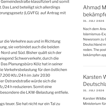
s Gemeindestraße klassifiziert und somit
Ahmad Ma
. Das Land beteiligt sich allerdings
erungsgesetz (LGVFG) auf Antrag mit
bekämpf
31. JULI 2026
Nach dem Ansc
Islamismus-Ex
Newsroom zu Gas
ur die Verkehre aus und in Richtung
Deutschland mu
g, sie verbindet auch die beiden
reden. The po
Nord und Süd. Bisher quält sich der
bekämpfen appe
wiegend Schwerverkehr, durch die
as Planungsbüro Kölz hat in seiner
 Verkehrsbelastung für den östlichen
7.200 Kfz./24 h im Jahr 2030
Karsten W
der Ostrandstraße würde sich die
Deutschla
z,/24 h reduzieren. Somit eine
31. JULI 2026
nsbesondere die LKW-Belastung entfiele.
Karsten Wildbe
s teuer. Sie hat nicht nur ein Tal zu
Ministerium für