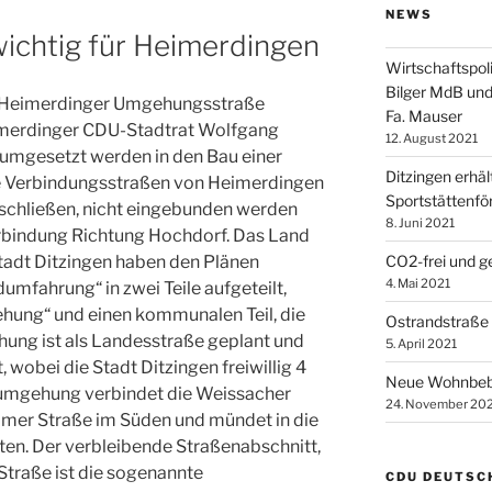
NEWS
wichtig für Heimerdingen
Wirtschaftspol
Bilger MdB und
ie Heimerdinger Umgehungsstraße
Fa. Mauser
eimerdinger CDU-Stadtrat Wolfgang
12. August 2021
 umgesetzt werden in den Bau einer
Ditzingen erhä
le Verbindungsstraßen von Heimerdingen
Sportstättenfö
schließen, nicht eingebunden werden
8. Juni 2021
Verbindung Richtung Hochdorf. Das Land
CO2-frei und g
adt Ditzingen haben den Plänen
4. Mai 2021
umfahrung“ in zwei Teile aufgeteilt,
ehung“ und einen kommunalen Teil, die
Ostrandstraße 
ung ist als Landesstraße geplant und
5. April 2021
wobei die Stadt Ditzingen freiwillig 4
Neue Wohnbeba
dumgehung verbindet die Weissacher
24. November 20
imer Straße im Süden und mündet in die
en. Der verbleibende Straßenabschnitt,
traße ist die sogenannte
CDU DEUTSC