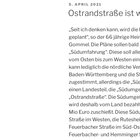
VERÖFFENTLICHT
5. APRIL 2021
AM
Ostrandstraße ist 
„Seit ich denken kann, wird d
geplant“, so der 66 jährige H
Gommel. Die Pläne sollen bald
„Südumfahrung“. Diese soll al
vom Osten bis zum Westen ein
kann lediglich die nördliche 
Baden-Württemberg und die St
zugestimmt, allerdings die „Süd
einen Landesteil, die „Südumg
„Ostrandstraße“. Die Südumgeh
wird deshalb vom Land bezahlt, 
Mio Euro zuschießt. Diese Sü
Straße im Westen, die Ruteshe
Feuerbacher Straße im Süd-Ost
Feuerbacher- und Hemminger S