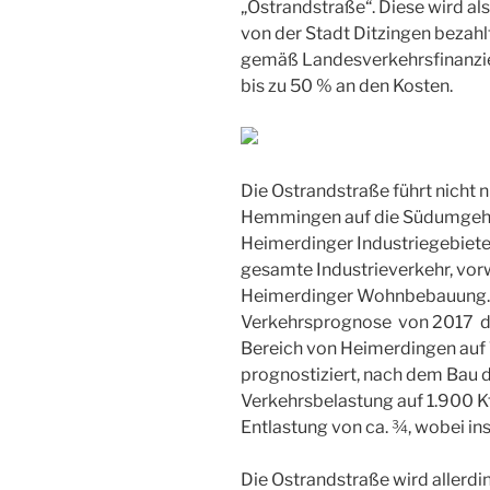
„Ostrandstraße“. Diese wird al
von der Stadt Ditzingen bezahlt
gemäß Landesverkehrsfinanzi
bis zu 50 % an den Kosten.
Die Ostrandstraße führt nicht n
Hemmingen auf die Südumgehun
Heimerdinger Industriegebiete 
gesamte Industrieverkehr, vor
Heimerdinger Wohnbebauung. D
Verkehrsprognose von 2017 die
Bereich von Heimerdingen auf 
prognostiziert, nach dem Bau 
Verkehrsbelastung auf 1.900 Kf
Entlastung von ca. ¾, wobei i
Die Ostrandstraße wird allerding